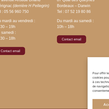
érignac
(derrière H Pellegrin)
Bordeaux – Darwin
l : 05 56 960 750
Tel : 07 52 19 80 86
 mardi au vendredi :
Du mardi au samedi :
30 – 19h
10h – 18h
 samedi :
30 – 18h
Contact email
Contact email
Pour offrir 
cookies pour
à ces techn
de navigatio
consentement
Ac