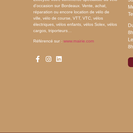
d’occasion sur Bordeaux. Vente, achat,
M
réparation ou encore location de vélo de
Te
ville, vélo de course, VTT, VTC, vélos
électriques, vélos enfants, vélos Solex, vélos
Du
cargos, triporteurs…
8h
Le
Référencé sur :
www.mairie.com
8h