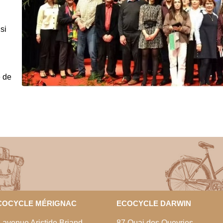
si
e de
COCYCLE MÉRIGNAC
ECOCYCLE DARWIN
 avenue Aristide Briand
87 Quai des Queyries