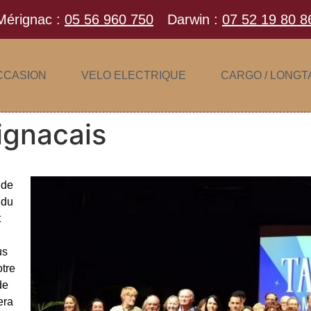
Mérignac :
05 56 960 750
Darwin :
07 52 19 80 8
CCASION
VELO ELECTRIQUE
CARGO / LONGT
ignacais
 de
 du
t
us
otre
de
era